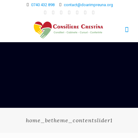
0740 432 898
contact@doarimpreuna.org
home_betheme_contentslider1