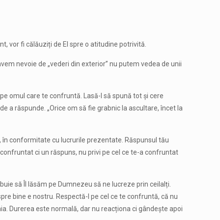
vor fi călăuziți de El spre o atitudine potrivită.
noi avem nevoie de „vederi din exterior” nu putem vedea de unii
rupe omul care te confruntă. Lasă-l să spună tot și cere
de a răspunde. „Orice om să fie grabnic la ascultare, încet la
, în conformitate cu lucrurile prezentate. Răspunsul tău
 confruntat ci un răspuns, nu privi pe cel ce te-a confruntat
uie să Îl lăsăm pe Dumnezeu să ne lucreze prin ceilalți.
pre bine e nostru. Respectă-l pe cel ce te confruntă, că nu
ânia. Durerea este normală, dar nu reacționa ci gândește apoi