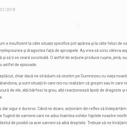
/01/2018
m e insuficient la câte situații specifice pot apărea și la câte feluri de 
ă înțelepciunea și dragostea față de aproapele. Aș vrea să scriu câteva asp
nă și să ți se ceară socoteală. O astfel de acțiune produce rușine, jenă, s
tru astfel de episoade.
neplăcut, chiar dacă ne străduim să cinstim pe Dumnezeu cu viața noastră.
m abandona, și sunt situații în care nici nu realizăm că greșim sau în car
ură de ele, alții bârfesc la greu, alții reacționează lipsiți de dragoste și
e.
nos dar sigur e dureros. Când ne doare, acționăm din reflex să îndepărtă
 fugind de oamenii care ne aduc înaintea ochilor faptele noastre nesfint
e destul de posibil ca acei oameni să aibă dreptate. Trebuie să ne învă