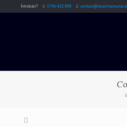
Întrebări?
0740 432 898
contact@doarimpreuna.o
Co
S