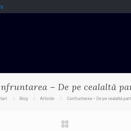
rg
nfruntarea – De pe cealaltă pa
tart
Blog
Articole
Confruntarea – De pe cealaltă par