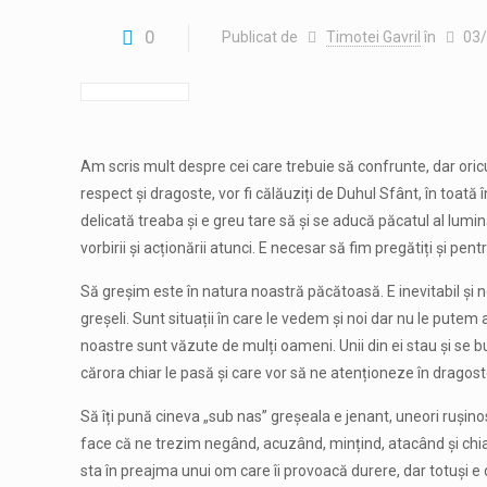
0
Publicat de
Timotei Gavril
în
03
Am scris mult despre cei care trebuie să confrunte, dar oricu
respect și dragoste, vor fi călăuziți de Duhul Sfânt, în toat
delicată treaba și e greu tare să și se aducă păcatul al lumi
vorbirii și acționării atunci. E necesar să fim pregătiți și pen
Să greșim este în natura noastră păcătoasă. E inevitabil și 
greșeli. Sunt situații în care le vedem și noi dar nu le pute
noastre sunt văzute de mulți oameni. Unii din ei stau și se buc
cărora chiar le pasă și care vor să ne atenționeze în dragost
Să îți pună cineva „sub nas” greșeala e jenant, uneori ruși
face că ne trezim negând, acuzând, mințind, atacând și chiar
sta în preajma unui om care îi provoacă durere, dar totuși 