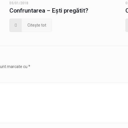
03/01/2018
0
Confruntarea – Ești pregătit?
Citește tot
 sunt marcate cu
*