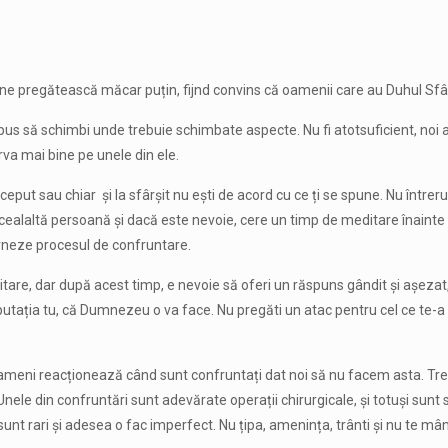
ne pregătească măcar puțin, fijnd convins că oamenii care au Duhul Sfânt, 
Fii dispus să schimbi unde trebuie schimbate aspecte. Nu fi atotsuficient, 
rva mai bine pe unele din ele.
ceput sau chiar și la sfârșit nu ești de acord cu ce ți se spune. Nu între
 cealaltă persoană și dacă este nevoie, cere un timp de meditare înainte 
erneze procesul de confruntare.
tare, dar după acest timp, e nevoie să oferi un răspuns gândit și așezat
reputația tu, că Dumnezeu o va face. Nu pregăti un atac pentru cel ce te-a
meni reacționează când sunt confruntați dat noi să nu facem asta. Treb
le din confruntări sunt adevărate operații chirurgicale, și totuși sunt s
sunt rari și adesea o fac imperfect. Nu țipa, amenința, trânti și nu te m