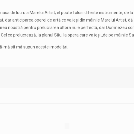
sa de lucru a Marelui Artist, el poate folosi diferite instrumente, de la d
rat, dar anticiparea operei de artă ce va ieși din mâinile Marelui Artist, dă
olosirea noastră pentru prelucrarea altora nu e perfectă, dar Dumnezeu
Cel ce prelucrează, la planul Său, la opera care va ieși „de pe mâinile Sal
jută-mă să mă supun acestei modelări.