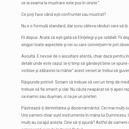
ce ia seama la mustrare este pus în cinste.”
Ce poți face când ești confruntat sau mustrat?
Nu e o formulă standard, dar scriu câteva rânduri care să îți 
Fii dispus. Arată că ești gata să îl înțelegi și pe celălalt. 
singuri toate aspectele și cei cu care conviețuim le pot obse
Ascultă. E nevoie de o ascultare atentă, chiar dacă pentru în
detalii unde este cazul. Ia-ți timp să gândești bine ce spune
vorbise și zăbavnic la mânie” acest verset ar trebui să guv
Răspunde potrivit. Scriam că trebuie să ceri un timp de medi
trebuie să fie smerit și clar. Nu căuta neapărat să-ți aperi 
ca inamic sau dușman, ci ca pe un prieten.
Păstrează-ți demnitatea și discernământul. Cei mai mulți oa
Unii oameni chiar sunt instrumente în mâna lui Dumnezeu. Une
mulți au curajul acesta. Cine să-ți spună? Astfel de oameni 