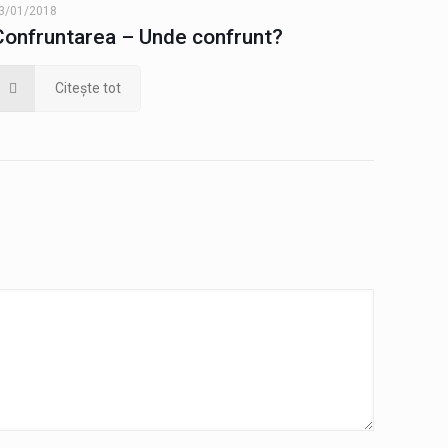
3/01/2018
Confruntarea – Unde confrunt?
Citește tot