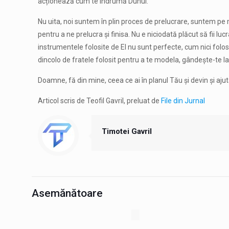
acționează cum te îndrumă Duhul.
Nu uita, noi suntem în plin proces de prelucrare, suntem pe ma
pentru a ne prelucra și finisa. Nu e niciodată plăcut să fii luc
instrumentele folosite de El nu sunt perfecte, cum nici f
dincolo de fratele folosit pentru a te modela, gândește-te la 
Doamne, fă din mine, ceea ce ai în planul Tău și devin și a
Articol scris de Teofil Gavril, preluat de
File din Jurnal
Timotei Gavril
Asemănătoare