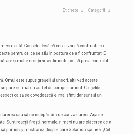
Etichete
Categorii
oameni există. Consider însă că cei ce vor să confrunte cu
ecte pentru cei ce se află în postura de a fi confruntat. E
upărare și multe emoții și sentimente pot să preia controlul
 Omul este supus greșelii și uneori, alții văd aceste
e ni se pare normal un astfel de comportament. Greșelile
 respect ca să se dovedească ei mai sfinți dar sunt și unii
m durerea sau să ne îndepărtăm de cauza durerii. Așa se
e. Sunt reacții firești, normale, nimeni nu are plăcerea de a
țăm să primim și mustrarea despre care Solomon spunea: „Cel