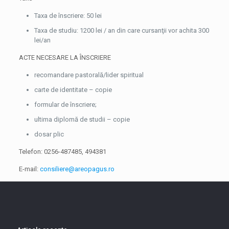
Taxa de înscriere: 50 lei
Taxa de studiu: 1200 lei / an din care cursanţii vor achita 300
lei/an
ACTE NECESARE LA ÎNSCRIERE
recomandare pastorală/lider spiritual
carte de identitate – copie
formular de înscriere;
ultima diplomă de studii – copie
dosar plic
Telefon: 0256-
487485, 494381
E-
mail:
consiliere@areopagus.ro