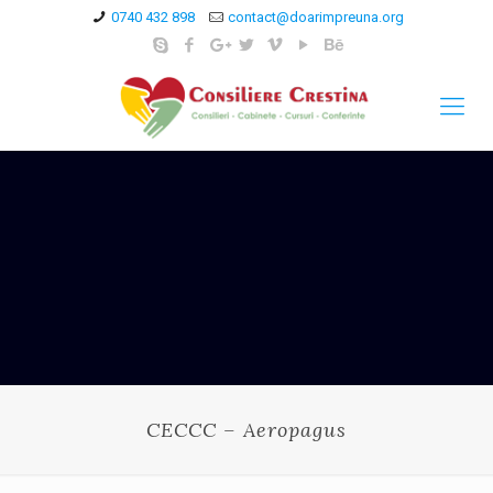
0740 432 898
contact@doarimpreuna.org
CECCC – Aeropagus