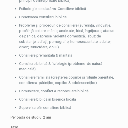
principii de interpretare biblică)
Psihologie seculară vs. Consiliere biblică
Observarea consilierii biblice
Probleme şi proceduri de consiliere (suferinţă, vinovăţie,
pocăinţă, iertare, mânie, anxietate, frică, îngrijorare, atacuri
de panică, depresie, violenţă domestică, abuz de
substanţe, adicţii, pornografie, homosexualitate, adulter,
divorţ, sinucidere, doliu)
Consiliere premaritală & maritală
Consiliere biblică & fiziologie (probleme de natură
medicală)
Consiliere familială (creşterea copiilor şi rolurile parentale,
consilierea părinţilor, copiilor & adolescenţilor)
Comunicare, conflict & reconciliere biblică
Consiliere biblică în biserica locală
Supervizare în consiliere biblică
Perioada de studiu: 2 ani
Taxe