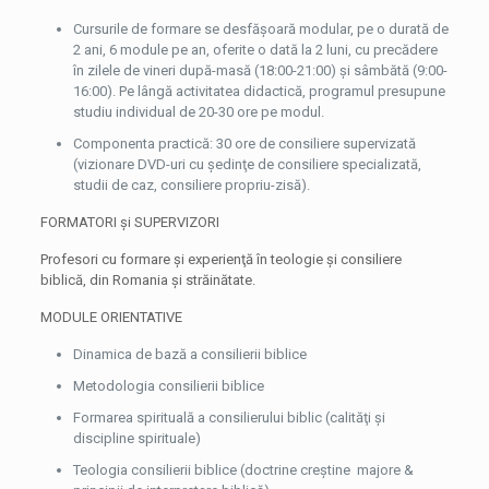
Cursurile de formare se desfăşoară modular, pe o durată de
2 ani, 6 module pe an, oferite o dată la 2 luni, cu precădere
în zilele de vineri după-
masă (18:00-
21:00) şi sâmbătă (9:00-
16:00). Pe lângă activitatea didactică, programul presupune
studiu individual de 20-
30 ore pe modul.
Componenta practică:
30 ore de consiliere supervizată
(vizionare DVD-
uri cu şedinţe de consiliere specializată,
studii de caz, consiliere propriu-
zisă).
FORMATORI şi SUPERVIZORI
Profesori cu formare şi experienţă în teologie şi consiliere
biblică, din Romania şi străinătate.
MODULE ORIENTATIVE
Dinamica de bază a consilierii biblice
Metodologia consilierii biblice
Formarea spirituală a consilierului biblic (calităţi şi
discipline spirituale)
Teologia consilierii biblice (doctrine creştine majore &