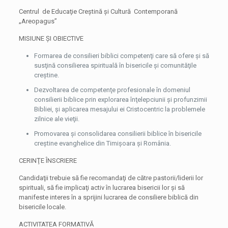
Centrul de Educaţie Creştină şi Cultură Contemporană
„Areopagus”
MISIUNE ŞI OBIECTIVE
Formarea de consilieri biblici competenţi care să ofere şi să
susţină consilierea spirituală în bisericile şi comunităţile
creştine.
Dezvoltarea de competenţe profesionale în domeniul
consilierii biblice prin explorarea înţelepciunii şi profunzimii
Bibliei, şi aplicarea mesajului ei Cristocentric la problemele
zilnice ale vieţii.
Promovarea şi consolidarea consilierii biblice în bisericile
creştine evanghelice din Timişoara şi România.
CERINŢE ÎNSCRIERE
Candidaţii trebuie să fie recomandaţi de către pastorii/liderii lor
spirituali, să fie implicaţi activ în lucrarea bisericii lor şi să
manifeste interes în a sprijini lucrarea de consiliere biblică din
bisericile locale.
ACTIVITATEA FORMATIVĂ