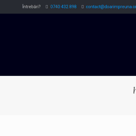
Întrebări?
0740 432 898
contact@doarimpreuna.o