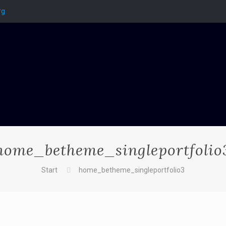
rg
home_betheme_singleportfolio
Start
home_betheme_singleportfolio3