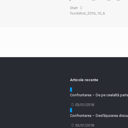
Start
foodshot_2016_10_6
Articole recente
0
Confruntarea – De pe cealaltă part
03/01/2018
0
Confruntarea – Desfășurarea discuț
03/01/2018