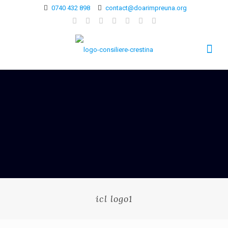
0740 432 898
contact@doarimpreuna.org
icl logo1