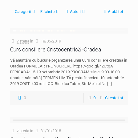
Categorii
Etichete
Autori
Arată tot
visteria
în
18/06/2019
Curs consiliere Cristocentrică -Oradea
Vă anunțăm cu bucurie prganizarea unui Curs consiliere crestina în
Oradea FORMULAR PREÎNSCRIERE: https://goo.gl/h2UtgA
PERIOADA: 15-19 octombrie 2019 PROGRAM zilnic: 9.00-18.00
(marți – sâmbătă) TERMEN LIMITĂ pentru înscrieri: 10 octombrie
2019 COST: 400 ron LOC: Biserica Tabor, Str. Meiului Nr.
[…]
0
0
Citește tot
visteria
în
31/01/2018