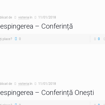
blicat de
visteria
în
11/01/2018
espingerea – Conferință
Îți place?
0
0
blicat de
visteria
în
11/01/2018
espingerea – Conferință Onești