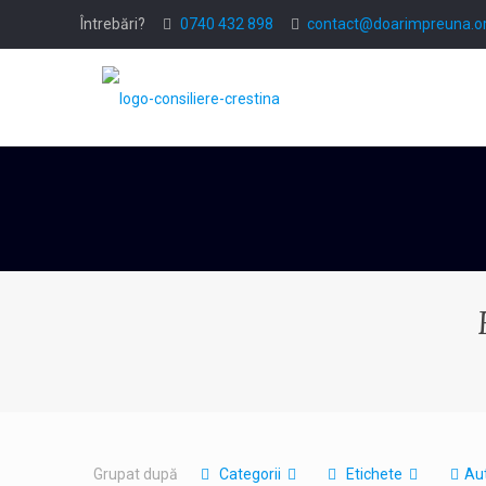
Întrebări?
0740 432 898
contact@doarimpreuna.o
Grupat după
Categorii
Etichete
Aut