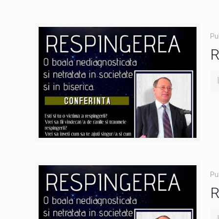
Pu
R
Pu
R