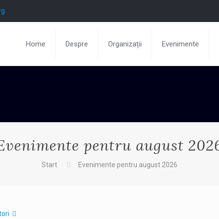
rg
Home
Despre
Organizații
Evenimente
Evenimente pentru august 202
Start
Evenimente pentru august 2026
ori