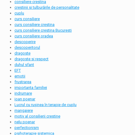
consiliere crestina
crestinii si tulburările de personalitate
cuplu
curs consiliere
curs consiliere crestina
curs consiliere crestina Bucuresti
curs consiliere oradea
descoperire
descoperitorul
dragoste
dragoste si respect
duhul sfant
EFT
emotii
frustrarea
importanta familiei
indrumare
ioan poenar
Lucrul cu rușinea în terapie de cuplu
mangaiere
motiv al consilierii crestine
nelu poenar
perfectionism
psihoterapie sistemica