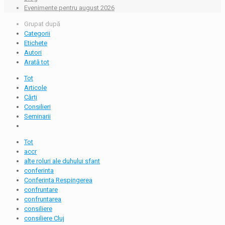
Evenimente pentru august 2026
Grupat după
Categorii
Etichete
Autori
Arată tot
Tot
Articole
Cărți
Consilieri
Seminarii
Tot
accr
alte roluri ale duhului sfant
conferinta
Conferinta Respingerea
confruntare
confruntarea
consiliere
consiliere Cluj