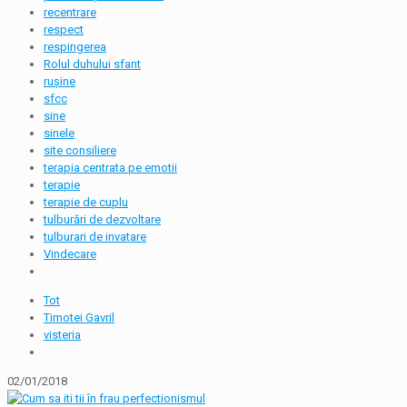
recentrare
respect
respingerea
Rolul duhului sfant
rușine
sfcc
sine
sinele
site consiliere
terapia centrata pe emotii
terapie
terapie de cuplu
tulburări de dezvoltare
tulburari de invatare
Vindecare
Tot
Timotei Gavril
visteria
02/01/2018