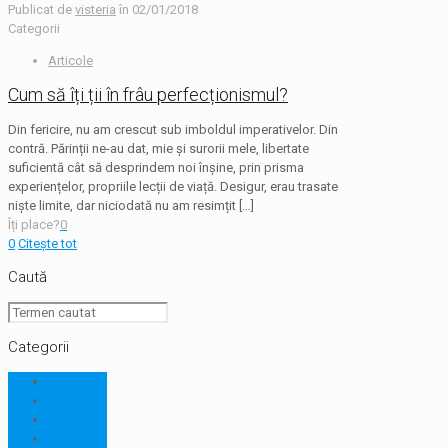
Publicat de
visteria
în
02/01/2018
Categorii
Articole
Cum să îți ții în frâu perfecționismul?
Din fericire, nu am crescut sub imboldul imperativelor. Din
contră. Părinții ne-au dat, mie și surorii mele, libertate
suficientă cât să desprindem noi înșine, prin prisma
experiențelor, propriile lecții de viață. Desigur, erau trasate
niște limite, dar niciodată nu am resimțit
[…]
Îți place?
0
0
Citește tot
Caută
Categorii
Articole
Cărți
Consilieri
Seminarii