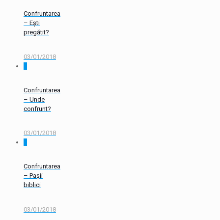
Confruntarea
– Ești
pregătit?
03/01/2018
0
Confruntarea
– Unde
confrunt?
03/01/2018
0
Confruntarea
– Pașii
biblici
03/01/2018