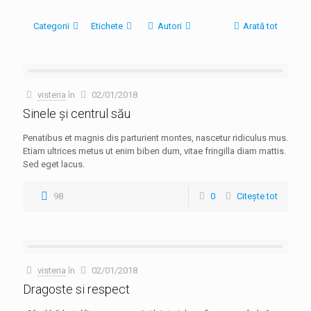
Categorii
Etichete
Autori
Arată tot
visteria
în
02/01/2018
Sinele şi centrul său
Penatibus et magnis dis parturient montes, nascetur ridiculus mus.
Etiam ultrices metus ut enim biben dum, vitae fringilla diam mattis.
Sed eget lacus.
98
0
Citește tot
visteria
în
02/01/2018
Dragoste si respect