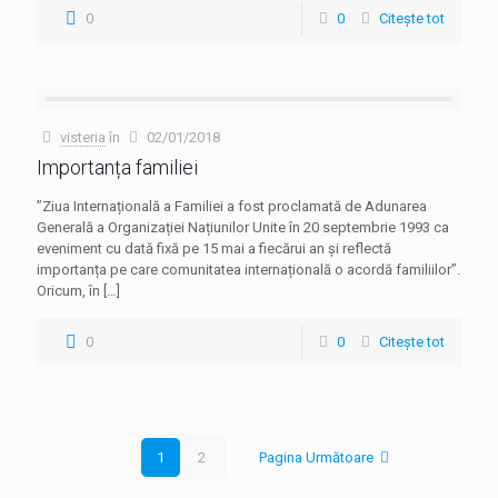
0
0
Citește tot
visteria
în
02/01/2018
Importanța familiei
”Ziua Internațională a Familiei a fost proclamată de Adunarea
Generală a Organizației Națiunilor Unite în 20 septembrie 1993 ca
eveniment cu dată fixă pe 15 mai a fiecărui an și reflectă
importanța pe care comunitatea internațională o acordă familiilor”.
Oricum, în
[…]
0
0
Citește tot
1
2
Pagina Următoare