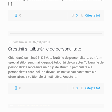
[…]
0
0
Citește tot
visteria
în
02/01/2018
Creștinii și tulburările de personalitate
Chiar dacă sunt încă în DSM, tulburările de personalitate, conform
specialiștilor sunt mai degrabă tulburări de caracter. Tulburarile de
personalitate reprezinta un grup de structuri particulare ale
personalitatii care include deviatii calitative sau cantitative ale
sferei afectiv-volitionale si instinctive. Aceste
[…]
0
0
Citește tot