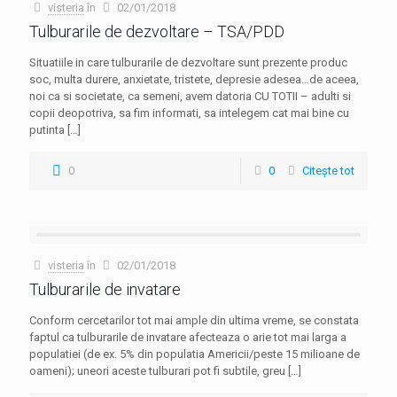
visteria
în
02/01/2018
Tulburarile de dezvoltare – TSA/PDD
Situatiile in care tulburarile de dezvoltare sunt prezente produc
soc, multa durere, anxietate, tristete, depresie adesea…de aceea,
noi ca si societate, ca semeni, avem datoria CU TOTII – adulti si
copii deopotriva, sa fim informati, sa intelegem cat mai bine cu
putinta
[…]
0
0
Citește tot
visteria
în
02/01/2018
Tulburarile de invatare
Conform cercetarilor tot mai ample din ultima vreme, se constata
faptul ca tulburarile de invatare afecteaza o arie tot mai larga a
populatiei (de ex. 5% din populatia Americii/peste 15 milioane de
oameni); uneori aceste tulburari pot fi subtile, greu
[…]