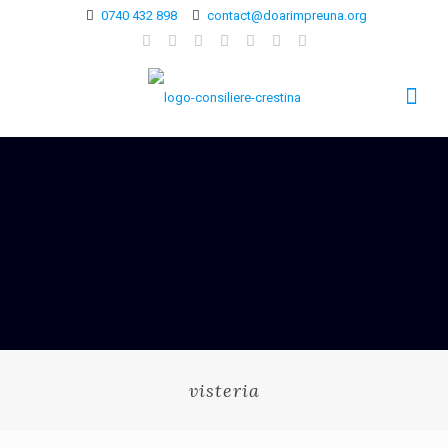
0740 432 898
contact@doarimpreuna.org
visteria