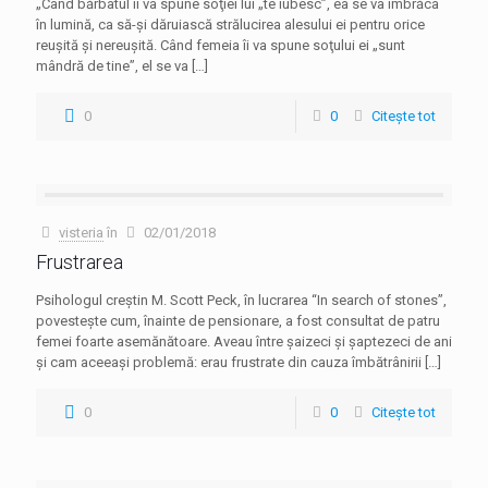
„Când bărbatul îi va spune soţiei lui „te iubesc”, ea se va îmbrăca
în lumină, ca să-şi dăruiască strălucirea alesului ei pentru orice
reuşită şi nereuşită. Când femeia îi va spune soţului ei „sunt
mândră de tine”, el se va
[…]
0
0
Citește tot
visteria
în
02/01/2018
Frustrarea
Psihologul creştin M. Scott Peck, în lucrarea “In search of stones”,
povesteşte cum, înainte de pensionare, a fost consultat de patru
femei foarte asemănătoare. Aveau între şaizeci şi şaptezeci de ani
şi cam aceeaşi problemă: erau frustrate din cauza îmbătrânirii
[…]
0
0
Citește tot