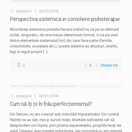
visteria
în
02/01/2018
Perspectiva sistemica in consiliere-psihoterapie
Abordarea sistemica priveste fiecare individ nu ca pe un element
izolat, singuratic, de sine insusi determinat-format, ci ca pe unul
dintre elementele sistemului(-lor) din care face parte (familie,
colectivitate, societate etc.); aceste sisteme au structuri, ierarhii,
legi si reguli proprii
[…]
0
0
Citește tot
visteria
în
02/01/2018
Cum să îți ții în frâu perfecționismul?
Din fericire, nu am crescut sub imboldul imperativelor. Din contră.
Părinții ne-au dat, mie și surorii mele, libertate suficientă cât să
desprindem noi înșine, prin prisma experiențelor, propriile lecții de
viață. Desigur, erau trasate niște limite, dar niciodată nu am resimțit